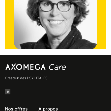
Françoise
ggggggg
likedin
Créateur des PSYGITALES
Lorem ipsum dolor sit amet consectetur adipiscing
elit dolor
Cliquer ici
Nos offres
A propos