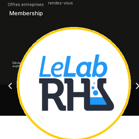
rendez-vous
Offres entreprises
Membership
Déclaration d’activité de formation enregistrée sous le numéro 11756184975
auprès du préfet de région d’Ile-de-France.
© All rights reserved
Axomega Care - 2023