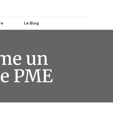
re
Le Blog
me un
te PME