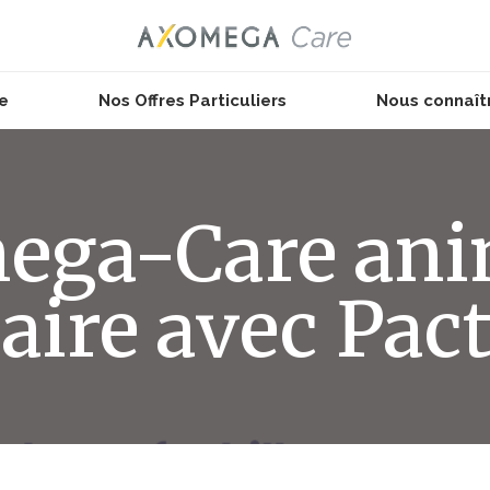
se
Nos Offres Particuliers
Nous connaît
ega-Care ani
aire avec Pac