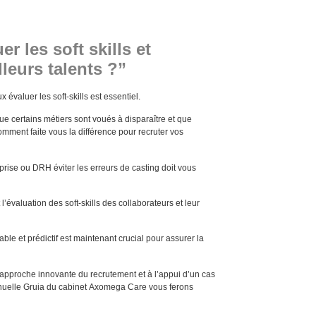
 les soft skills et
lleurs talents ?”
 évaluer les soft-skills est essentiel.
s que certains métiers sont voués à disparaître et que
mment faite vous la différence pour recruter vos
prise ou DRH éviter les erreurs de casting doit vous
t l’évaluation des soft-skills des collaborateurs et leur
able et prédictif est maintenant crucial pour assurer la
e approche innovante du recrutement et à l’appui d’un cas
nuelle Gruia du cabinet Axomega Care vous ferons